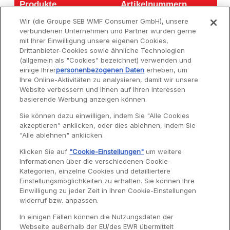
Produkte
Artikelnummern
Produkte
Artikelnummern
Wir (die Groupe SEB WMF Consumer GmbH), unsere
Ultra Compact
PC120870
verbundenen Unternehmen und Partner würden gerne
Zitruspresse
mit Ihrer Einwilligung unsere eigenen Cookies,
ULTRA COMPACT
PC120870
Drittanbieter-Cookies sowie ähnliche Technologien
(allgemein als "Cookies" bezeichnet) verwenden und
einige Ihrer
personenbezogenen Daten
erheben, um
Ihre Online-Aktivitäten zu analysieren, damit wir unsere
Website verbessern und Ihnen auf Ihren Interessen
basierende Werbung anzeigen können.
Service
Sie können dazu einwilligen, indem Sie "Alle Cookies
akzeptieren" anklicken, oder dies ablehnen, indem Sie
"Alle ablehnen" anklicken.
Garantie
Klicken Sie auf
"Cookie-Einstellungen"
um weitere
Informationen über die verschiedenen Cookie-
Reparaturen
Kategorien, einzelne Cookies und detailliertere
Bedienungsanleitungen
Einstellungsmöglichkeiten zu erhalten. Sie können Ihre
Einwilligung zu jeder Zeit in Ihren Cookie-Einstellungen
Häufig gestellte Fragen
widerruf bzw. anpassen.
Kontaktseite
In einigen Fällen können die Nutzungsdaten der
Webseite außerhalb der EU/des EWR übermittelt