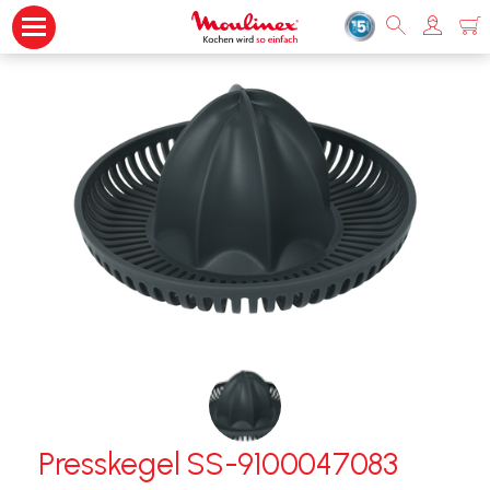
Presskegel SS-9100047083