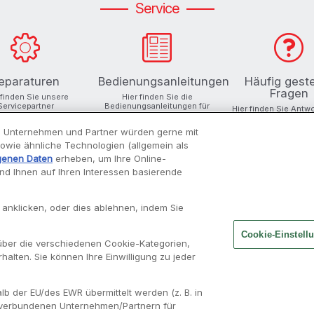
Service
eparaturen
Bedienungsanleitungen
Häufig geste
Fragen
 finden Sie unsere
Hier finden Sie die
Servicepartner
Bedienungsanleitungen für
Hier finden Sie Antw
Ihre Produkte
Ihre Fragen
 Unternehmen und Partner würden gerne mit
 sowie ähnliche Technologien (allgemein als
genen Daten
erheben, um Ihre Online-
und Ihnen auf Ihren Interessen basierende
INSPIRATIONEN
MOULINEX
 anklicken, oder dies ablehnen, indem Sie
Rezepte finden
Unsere Geschichte
Cookie-Einstell
über die verschiedenen Cookie-Kategorien,
Moulisearch
Über uns
halten. Sie können Ihre Einwilligung zu jeder
Unsere Cookboards
Alle Rezepte
b der EU/des EWR übermittelt werden (z. B. in
 verbundenen Unternehmen/Partnern für