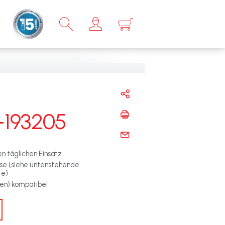
×
-193205
n täglichen Einsatz.
sse (siehe untenstehende
te)
t(en) kompatibel