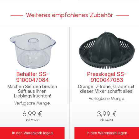
Weiteres empfohlenes Zubehör
Behälter SS-
Presskegel SS-
9100047084
9100047083
Machen Sie den besten
Orange, Zitrone, Grapefruit,
Saft aus Ihren
dieser Mixer schafft alles!
Lieblingsfrüchten!
Verfügbare Menge.
Verfügbare Menge.
6,99 €
3,99 €
inkl. MwSt
inkl. MwSt
In den Warenkorb legen
In den Warenkorb legen