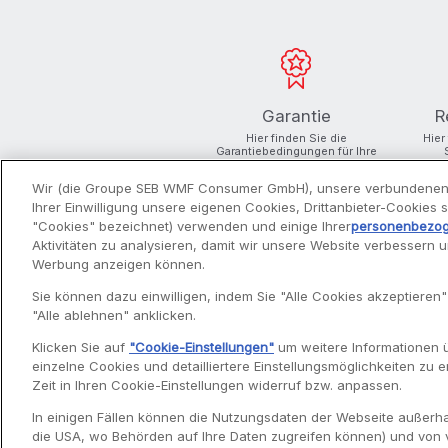
Garantie
R
Hier finden Sie die
Hier
Garantiebedingungen für Ihre
Produkte
Wir (die Groupe SEB WMF Consumer GmbH), unsere verbundenen
Ihrer Einwilligung unsere eigenen Cookies, Drittanbieter-Cookies
"Cookies" bezeichnet) verwenden und einige Ihrer
personenbezo
Aktivitäten zu analysieren, damit wir unsere Website verbessern 
Werbung anzeigen können.
PRODUKTE
Sie können dazu einwilligen, indem Sie "Alle Cookies akzeptieren"
"Alle ablehnen" anklicken.
Entsafter
Klicken Sie auf
"Cookie-Einstellungen"
um weitere Informationen 
Filterkaffeemaschinen
einzelne Cookies und detailliertere Einstellungsmöglichkeiten zu er
Fritteusen
Zeit in Ihren Cookie-Einstellungen widerruf bzw. anpassen.
Küchenmaschinen
Volupta
In einigen Fällen können die Nutzungsdaten der Webseite außerhal
Zerkleinerer
die USA, wo Behörden auf Ihre Daten zugreifen können) und von