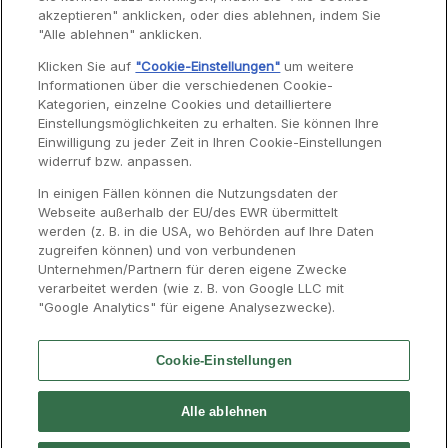
akzeptieren" anklicken, oder dies ablehnen, indem Sie
Garantie
"Alle ablehnen" anklicken.
Reparaturen
Klicken Sie auf
"Cookie-Einstellungen"
um weitere
Informationen über die verschiedenen Cookie-
Bedienungsanleitungen
Kategorien, einzelne Cookies und detailliertere
Häufig gestellte Fragen
Einstellungsmöglichkeiten zu erhalten. Sie können Ihre
Einwilligung zu jeder Zeit in Ihren Cookie-Einstellungen
Kontaktseite
widerruf bzw. anpassen.
In einigen Fällen können die Nutzungsdaten der
Webseite außerhalb der EU/des EWR übermittelt
werden (z. B. in die USA, wo Behörden auf Ihre Daten
zugreifen können) und von verbundenen
Unternehmen/Partnern für deren eigene Zwecke
verarbeitet werden (wie z. B. von Google LLC mit
"Google Analytics" für eigene Analysezwecke).
Cookie-Einstellungen
Kontakt
Presse
Impressum
Groupe SEB
Alle ablehnen
Karriere
Moulinex International