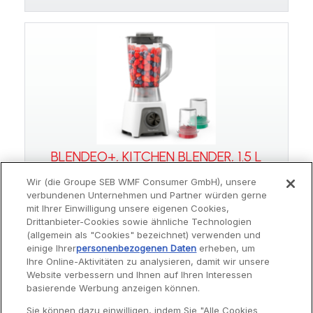
BLENDEO+, KITCHEN BLENDER, 1.5 L
CAPACITY, 450 W, INCLUDING
CHOPPER AND GRINDER
Wir (die Groupe SEB WMF Consumer GmbH), unsere
verbundenen Unternehmen und Partner würden gerne
LM2C3110
mit Ihrer Einwilligung unsere eigenen Cookies,
Drittanbieter-Cookies sowie ähnliche Technologien
(allgemein als "Cookies" bezeichnet) verwenden und
einige Ihrer
personenbezogenen Daten
erheben, um
Ihre Online-Aktivitäten zu analysieren, damit wir unsere
Website verbessern und Ihnen auf Ihren Interessen
Service
basierende Werbung anzeigen können.
Sie können dazu einwilligen, indem Sie "Alle Cookies