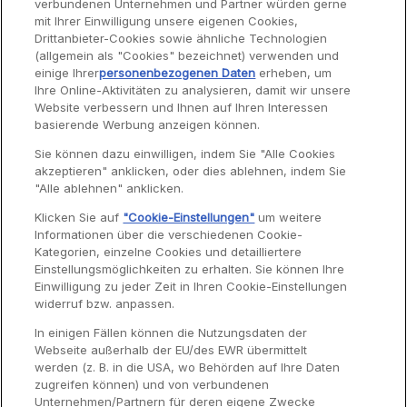
verbundenen Unternehmen und Partner würden gerne
Produkt derzeit nicht verfügbar,
mit Ihrer Einwilligung unsere eigenen Cookies,
In den W
benachrichtigen Sie mich
Drittanbieter-Cookies sowie ähnliche Technologien
(allgemein als "Cookies" bezeichnet) verwenden und
einige Ihrer
personenbezogenen Daten
erheben, um
Ihre Online-Aktivitäten zu analysieren, damit wir unsere
Website verbessern und Ihnen auf Ihren Interessen
Service
basierende Werbung anzeigen können.
Sie können dazu einwilligen, indem Sie "Alle Cookies
akzeptieren" anklicken, oder dies ablehnen, indem Sie
Garantie
"Alle ablehnen" anklicken.
Reparaturen
Klicken Sie auf
"Cookie-Einstellungen"
um weitere
Informationen über die verschiedenen Cookie-
Bedienungsanleitungen
Kategorien, einzelne Cookies und detailliertere
Häufig gestellte Fragen
Einstellungsmöglichkeiten zu erhalten. Sie können Ihre
Einwilligung zu jeder Zeit in Ihren Cookie-Einstellungen
Kontaktseite
widerruf bzw. anpassen.
In einigen Fällen können die Nutzungsdaten der
Webseite außerhalb der EU/des EWR übermittelt
werden (z. B. in die USA, wo Behörden auf Ihre Daten
zugreifen können) und von verbundenen
Unternehmen/Partnern für deren eigene Zwecke