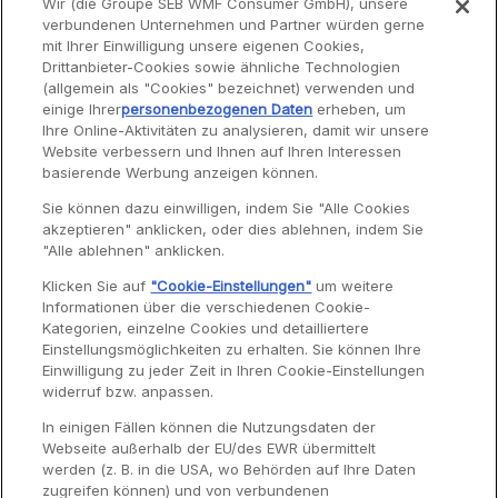
Wir (die Groupe SEB WMF Consumer GmbH), unsere
inkl. MwSt
i
verbundenen Unternehmen und Partner würden gerne
mit Ihrer Einwilligung unsere eigenen Cookies,
In den Warenkorb legen
In den W
Drittanbieter-Cookies sowie ähnliche Technologien
(allgemein als "Cookies" bezeichnet) verwenden und
einige Ihrer
personenbezogenen Daten
erheben, um
Ihre Online-Aktivitäten zu analysieren, damit wir unsere
Website verbessern und Ihnen auf Ihren Interessen
Service
basierende Werbung anzeigen können.
Sie können dazu einwilligen, indem Sie "Alle Cookies
akzeptieren" anklicken, oder dies ablehnen, indem Sie
Garantie
"Alle ablehnen" anklicken.
Reparaturen
Klicken Sie auf
"Cookie-Einstellungen"
um weitere
Informationen über die verschiedenen Cookie-
Bedienungsanleitungen
Kategorien, einzelne Cookies und detailliertere
Häufig gestellte Fragen
Einstellungsmöglichkeiten zu erhalten. Sie können Ihre
Einwilligung zu jeder Zeit in Ihren Cookie-Einstellungen
Kontaktseite
widerruf bzw. anpassen.
In einigen Fällen können die Nutzungsdaten der
Webseite außerhalb der EU/des EWR übermittelt
werden (z. B. in die USA, wo Behörden auf Ihre Daten
zugreifen können) und von verbundenen