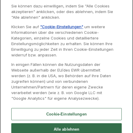
Sie können dazu einwilligen, indem Sie "Alle Cookies
akzeptieren" anklicken, oder dies ablehnen, indem Sie
Garantie
"Alle ablehnen" anklicken.
Reparaturen
Klicken Sie auf
"Cookie-Einstellungen"
um weitere
Informationen über die verschiedenen Cookie-
Bedienungsanleitungen
Kategorien, einzelne Cookies und detailliertere
Häufig gestellte Fragen
Einstellungsmöglichkeiten zu erhalten. Sie können Ihre
Einwilligung zu jeder Zeit in Ihren Cookie-Einstellungen
Kontaktseite
widerruf bzw. anpassen.
In einigen Fällen können die Nutzungsdaten der
Webseite außerhalb der EU/des EWR übermittelt
werden (z. B. in die USA, wo Behörden auf Ihre Daten
zugreifen können) und von verbundenen
Unternehmen/Partnern für deren eigene Zwecke
verarbeitet werden (wie z. B. von Google LLC mit
"Google Analytics" für eigene Analysezwecke).
Cookie-Einstellungen
Kontakt
Presse
Impressum
Groupe SEB
Alle ablehnen
Karriere
Moulinex International