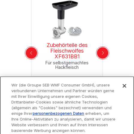
Ausführliche Informationen finden Sie im Abschnitt
über
Garantie
auf dieser Website.
Zubehörteile des
Mixbehälter
S-0A13241
Fleischwolfes
XF
XF631BB1
ht mehr
1
bar
Fassun
Für selbstgemachtes
Hackfleisch
Verfüg
49,99 €
34
Wir (die Groupe SEB WMF Consumer GmbH), unsere
inkl. MwSt
i
verbundenen Unternehmen und Partner würden gerne
Produkt derzeit nicht verfügbar,
mit Ihrer Einwilligung unsere eigenen Cookies,
In den W
benachrichtigen Sie mich
Drittanbieter-Cookies sowie ähnliche Technologien
(allgemein als "Cookies" bezeichnet) verwenden und
einige Ihrer
personenbezogenen Daten
erheben, um
Ihre Online-Aktivitäten zu analysieren, damit wir unsere
Website verbessern und Ihnen auf Ihren Interessen
Service
basierende Werbung anzeigen können.