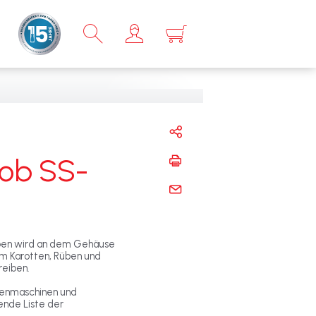
×
rob SS-
ben wird an dem Gehäuse
um Karotten, Rüben und
reiben.
henmaschinen und
ende Liste der