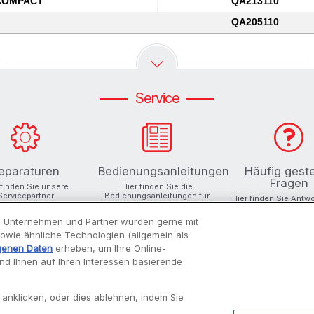
COMPACT
QA213110
QA205110
Service
eparaturen
Bedienungsanleitungen
Häufig geste
Fragen
 finden Sie unsere
Hier finden Sie die
Servicepartner
Bedienungsanleitungen für
Hier finden Sie Antw
Ihre Produkte
Ihre Fragen
 Unternehmen und Partner würden gerne mit
 sowie ähnliche Technologien (allgemein als
genen Daten
erheben, um Ihre Online-
und Ihnen auf Ihren Interessen basierende
INSPIRATIONEN
MOULINEX
 anklicken, oder dies ablehnen, indem Sie