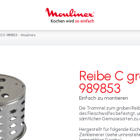
SS-989853 - Moulinex
Reibe C g
989853
Einfach zu montieren
Die Trommel zum groben Rei
des Fleischwolfes befestigt, 
sämtlichen Gemüsesorten zu 
Hergestellt für folgende Küc
Zerkleinerer (siehe untensteh