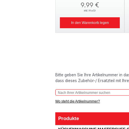
9,99 €
inkl. MwSt
In den Warenkorb legen
Bitte geben Sie Ihre Artikelnummer in d
dass dieses Zubehör-/ Ersatzteil mit Ihr
Wo steht die Artikelnummer?
Produkte
Produkte