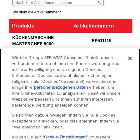
Wo steht die Artikelnummer?
Produkte
Artikelnummern
Produkte
Artikelnummern
KÜCHENMASCHINE
FP511115
MASTERCHEF 5000
KÜCHENMASCHINE
FP518GB1
Wir (die Groupe SEB WMF Consumer GmbH), unsere
MASTERCHEF 5000
verbundenen Unternehmen und Partner würden gerne
KÜCHENMASCHINE
mit Ihrer Einwilligung unsere eigenen Cookies,
FP657GB2
MASTERCHEF 8000
Drittanbieter-Cookies sowie ähnliche Technologien
(allgemein als "Cookies" bezeichnet) verwenden und
einige Ihrer
personenbezogenen Daten
erheben, um
Ihre Online-Aktivitäten zu analysieren, damit wir unsere
Website verbessern und Ihnen auf Ihren Interessen
basierende Werbung anzeigen können.
Service
Sie können dazu einwilligen, indem Sie "Alle Cookies
akzeptieren" anklicken, oder dies ablehnen, indem Sie
"Alle ablehnen" anklicken.
Garantie
Klicken Sie auf
"Cookie-Einstellungen"
um weitere