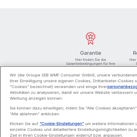
Garantie
R
Hier finden Sie die
Hier
Garantiebedingungen für Ihre
Produkte
Wir (die Groupe SEB WMF Consumer GmbH), unsere verbundenen
Ihrer Einwilligung unsere eigenen Cookies, Drittanbieter-Cookies
"Cookies" bezeichnet) verwenden und einige Ihrer
personenbezo
Aktivitäten zu analysieren, damit wir unsere Website verbessern 
Werbung anzeigen können.
PRODUKTE
Sie können dazu einwilligen, indem Sie "Alle Cookies akzeptieren"
"Alle ablehnen" anklicken.
Entsafter
Klicken Sie auf
"Cookie-Einstellungen"
um weitere Informationen 
Filterkaffeemaschinen
einzelne Cookies und detailliertere Einstellungsmöglichkeiten zu er
Fritteusen
Zeit in Ihren Cookie-Einstellungen widerruf bzw. anpassen.
Küchenmaschinen