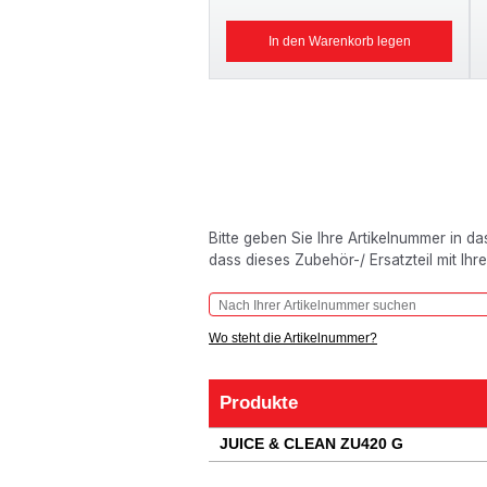
In den Warenkorb legen
Bitte geben Sie Ihre Artikelnummer in d
dass dieses Zubehör-/ Ersatzteil mit Ihr
Wo steht die Artikelnummer?
Produkte
Produkte
JUICE & CLEAN ZU420 G