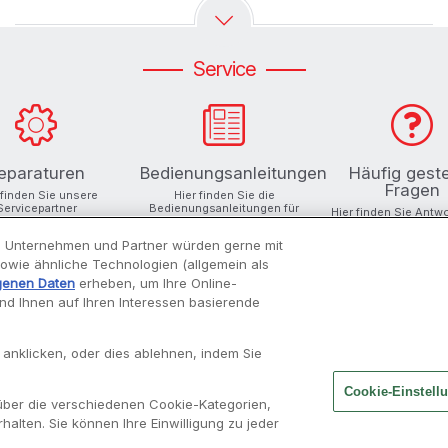
Service
eparaturen
Bedienungsanleitungen
Häufig geste
Fragen
 finden Sie unsere
Hier finden Sie die
Servicepartner
Bedienungsanleitungen für
Hier finden Sie Antw
Ihre Produkte
Ihre Fragen
 Unternehmen und Partner würden gerne mit
 sowie ähnliche Technologien (allgemein als
genen Daten
erheben, um Ihre Online-
und Ihnen auf Ihren Interessen basierende
INSPIRATIONEN
MOULINEX
 anklicken, oder dies ablehnen, indem Sie
Rezepte finden
Unsere Geschichte
Cookie-Einstell
über die verschiedenen Cookie-Kategorien,
Moulisearch
Über uns
halten. Sie können Ihre Einwilligung zu jeder
Unsere Cookboards
Alle Rezepte