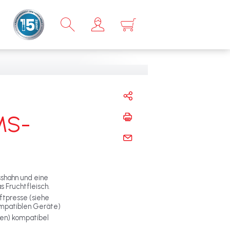
×
MS-
sshahn und eine
 Fruchtfleisch.
ftpresse (siehe
ompatiblen Geräte)
t(en) kompatibel