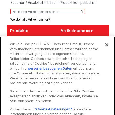
Zubehör-/ Ersatzteil mit Ihrem Produkt kompatibel ist.
Wo steht die Artikelnummer?
Produkte
Artikelnummern
Produkte
Artikelnummern
ZERKLEINERER FRESH
DJ810510
Wir (die Groupe SEB WMF Consumer GmbH), unsere
EXPRESS MAX
verbundenen Unternehmen und Partner würden gerne
Fresh Express Max 5in1
mit Ihrer Einwilligung unsere eigenen Cookies,
DJ811516
DJ8115
Drittanbieter-Cookies sowie ähnliche Technologien
(allgemein als "Cookies" bezeichnet) verwenden und
einige Ihrer
personenbezogenen Daten
erheben, um
Ihre Online-Aktivitäten zu analysieren, damit wir unsere
Website verbessern und Ihnen auf Ihren Interessen
basierende Werbung anzeigen können.
Service
Sie können dazu einwilligen, indem Sie "Alle Cookies
akzeptieren" anklicken, oder dies ablehnen, indem Sie
"Alle ablehnen" anklicken.
Garantie
Klicken Sie auf
"Cookie-Einstellungen"
um weitere
Informationen über die verschiedenen Cookie-