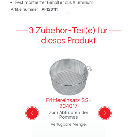
Fest montierter Behälter aus Aluminium.
Artikelnummer :
AF123111
3 Zubehör-Teil(e) für
dieses Produkt
Frittiereinsatz SS-
-993677
Griff/Korb/Weiß SS-
204017
9
ationsfreier
Zum Abtropfen der
r Geräte!
Zur 
Pommes
Herau
 Menge.
Verfügbare Menge.
Frit
Verfüg