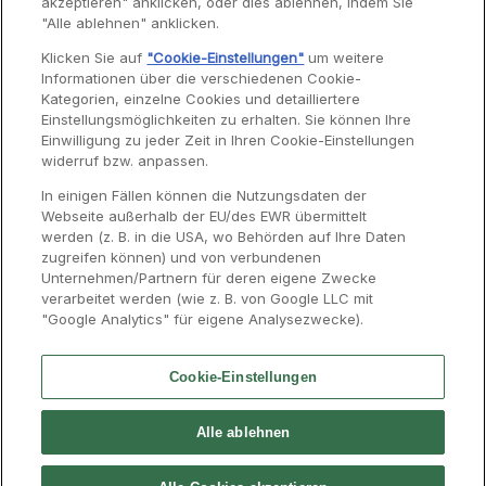
akzeptieren" anklicken, oder dies ablehnen, indem Sie
Garantie
"Alle ablehnen" anklicken.
Reparaturen
Klicken Sie auf
"Cookie-Einstellungen"
um weitere
Informationen über die verschiedenen Cookie-
Bedienungsanleitungen
Kategorien, einzelne Cookies und detailliertere
Häufig gestellte Fragen
Einstellungsmöglichkeiten zu erhalten. Sie können Ihre
Einwilligung zu jeder Zeit in Ihren Cookie-Einstellungen
Kontaktseite
widerruf bzw. anpassen.
In einigen Fällen können die Nutzungsdaten der
Webseite außerhalb der EU/des EWR übermittelt
werden (z. B. in die USA, wo Behörden auf Ihre Daten
zugreifen können) und von verbundenen
Unternehmen/Partnern für deren eigene Zwecke
verarbeitet werden (wie z. B. von Google LLC mit
"Google Analytics" für eigene Analysezwecke).
Cookie-Einstellungen
Kontakt
Presse
Impressum
Groupe SEB
Alle ablehnen
Karriere
Moulinex International
Datenschutzrichtlinie
Cookies-Richtlinie