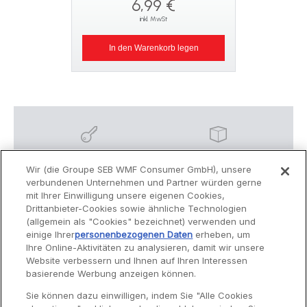
 €
6,99 €
3
t
inkl. MwSt
i
orb legen
In den Warenkorb legen
In den W
Sichere Zahlung
Lieferzeiten: 4 bis 5
Werktage
Wir (die Groupe SEB WMF Consumer GmbH), unsere
verbundenen Unternehmen und Partner würden gerne
mit Ihrer Einwilligung unsere eigenen Cookies,
Drittanbieter-Cookies sowie ähnliche Technologien
Datenschutzrichtlinie
AGB
(allgemein als "Cookies" bezeichnet) verwenden und
einige Ihrer
personenbezogenen Daten
erheben, um
Ihre Online-Aktivitäten zu analysieren, damit wir unsere
Website verbessern und Ihnen auf Ihren Interessen
Service
basierende Werbung anzeigen können.
Sie können dazu einwilligen, indem Sie "Alle Cookies