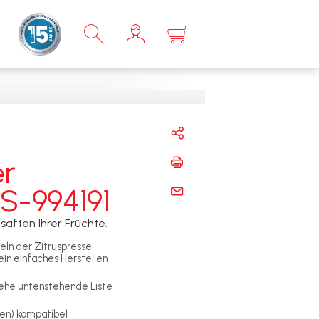
×
er
S-994191
saften Ihrer Früchte.
eln der Zitruspresse
in einfaches Herstellen
siehe untenstehende Liste
t(en) kompatibel