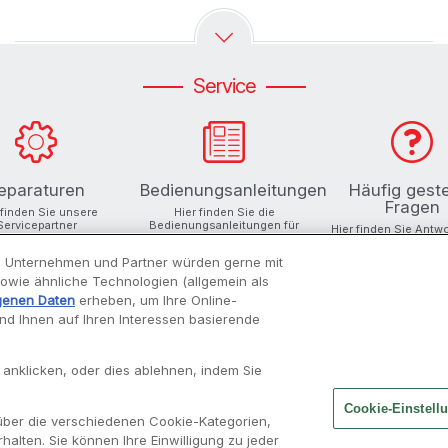
Service
eparaturen
Bedienungsanleitungen
Häufig geste
Fragen
 finden Sie unsere
Hier finden Sie die
Servicepartner
Bedienungsanleitungen für
Hier finden Sie Antw
Ihre Produkte
Ihre Fragen
 Unternehmen und Partner würden gerne mit
 sowie ähnliche Technologien (allgemein als
genen Daten
erheben, um Ihre Online-
und Ihnen auf Ihren Interessen basierende
INSPIRATIONEN
MOULINEX
 anklicken, oder dies ablehnen, indem Sie
Rezepte finden
Unsere Geschichte
Cookie-Einstell
über die verschiedenen Cookie-Kategorien,
Moulisearch
Über uns
halten. Sie können Ihre Einwilligung zu jeder
Unsere Cookboards