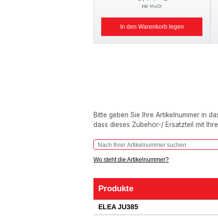
inkl. MwSt
In den Warenkorb legen
Bitte geben Sie Ihre Artikelnummer in d
dass dieses Zubehör-/ Ersatzteil mit Ihr
Wo steht die Artikelnummer?
Produkte
Produkte
ELEA JU385