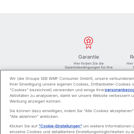
Garantie
R
Hier finden Sie die
Hier
Garantiebedingungen für Ihre
Produkte
Wir (die Groupe SEB WMF Consumer GmbH), unsere verbundenen
Ihrer Einwilligung unsere eigenen Cookies, Drittanbieter-Cookies
"Cookies" bezeichnet) verwenden und einige Ihrer
personenbezo
Aktivitäten zu analysieren, damit wir unsere Website verbessern 
Werbung anzeigen können.
PRODUKTE
Sie können dazu einwilligen, indem Sie "Alle Cookies akzeptieren"
"Alle ablehnen" anklicken.
Entsafter
Klicken Sie auf
"Cookie-Einstellungen"
um weitere Informationen 
Filterkaffeemaschinen
einzelne Cookies und detailliertere Einstellungsmöglichkeiten zu er
Fritteusen