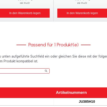
inkl. MwSt
inkl. MwSt
In den Warenkorb legen
In den Warenkorb legen
Passend für 1 Produkt(e)
as unten aufgeführte Suchfeld ein oder gleichen Sie diese mit der folg
em Produkt kompatibel ist.
Artikelnummern
Artikelnummern
JU385H10