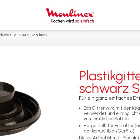
 schwarz SS-994191 - Moulinex
Plastikgitt
schwarz S
Für ein ganz einfaches Ent
Das Gitter wird mit den Keg
verwendet und ermöglicht e
von sämtlichen Säften.
Hergestellt für Entsafter (
der kompatiblen Geräte)
Dieser Artikel ist mit 1 Produk