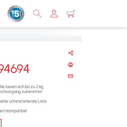
×
94694
 lassen sich bis zu 2 kg
Kochvorgang zubereiten.
(siehe untenstehende Liste
t(en) kompatibel