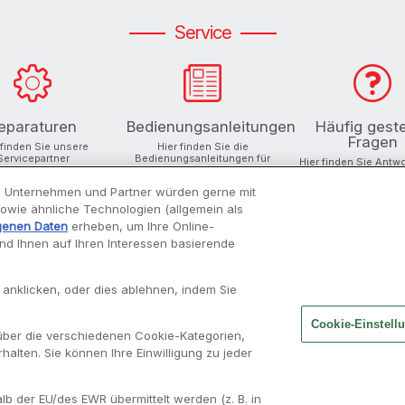
Service
eparaturen
Bedienungsanleitungen
Häufig geste
Fragen
 finden Sie unsere
Hier finden Sie die
Servicepartner
Bedienungsanleitungen für
Hier finden Sie Antw
Ihre Produkte
Ihre Fragen
 Unternehmen und Partner würden gerne mit
 sowie ähnliche Technologien (allgemein als
genen Daten
erheben, um Ihre Online-
und Ihnen auf Ihren Interessen basierende
INSPIRATIONEN
MOULINEX
 anklicken, oder dies ablehnen, indem Sie
Rezepte finden
Unsere Geschichte
Cookie-Einstell
über die verschiedenen Cookie-Kategorien,
Moulisearch
Über uns
halten. Sie können Ihre Einwilligung zu jeder
Unsere Cookboards
Alle Rezepte
b der EU/des EWR übermittelt werden (z. B. in