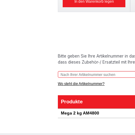
In den Warenkorb legen
Bitte geben Sie Ihre Artikelnummer in d
dass dieses Zubehör-/ Ersatzteil mit Ihr
Wo steht die Artikelnummer?
Produkte
Produkte
Mega 2 kg AM4800