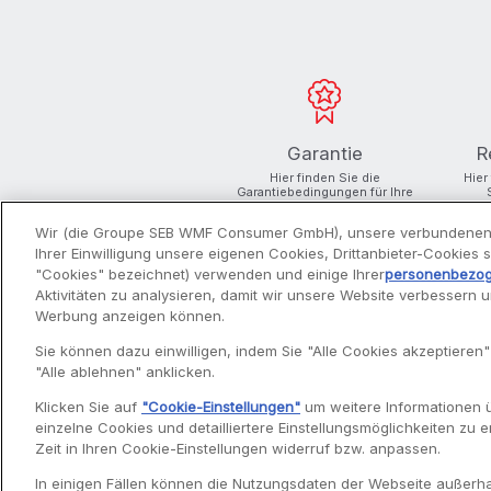
Garantie
R
Hier finden Sie die
Hier
Garantiebedingungen für Ihre
Produkte
Wir (die Groupe SEB WMF Consumer GmbH), unsere verbundenen
Ihrer Einwilligung unsere eigenen Cookies, Drittanbieter-Cookies
"Cookies" bezeichnet) verwenden und einige Ihrer
personenbezo
Aktivitäten zu analysieren, damit wir unsere Website verbessern 
Werbung anzeigen können.
PRODUKTE
Sie können dazu einwilligen, indem Sie "Alle Cookies akzeptieren"
"Alle ablehnen" anklicken.
Entsafter
Klicken Sie auf
"Cookie-Einstellungen"
um weitere Informationen 
Filterkaffeemaschinen
einzelne Cookies und detailliertere Einstellungsmöglichkeiten zu er
Fritteusen
Zeit in Ihren Cookie-Einstellungen widerruf bzw. anpassen.
Küchenmaschinen
Volupta
In einigen Fällen können die Nutzungsdaten der Webseite außerhal