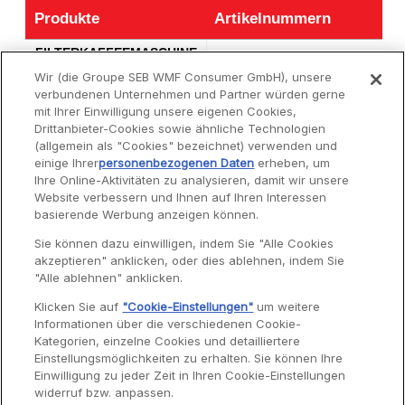
Produkte
Artikelnummern
Produkte
Artikelnummern
FILTERKAFFEEMASCHINE
FG260111
PRINCIPIO WEIß
Wir (die Groupe SEB WMF Consumer GmbH), unsere
verbundenen Unternehmen und Partner würden gerne
PRINCIPIO FG260
FG260113
mit Ihrer Einwilligung unsere eigenen Cookies,
Drittanbieter-Cookies sowie ähnliche Technologien
(allgemein als "Cookies" bezeichnet) verwenden und
einige Ihrer
personenbezogenen Daten
erheben, um
Ihre Online-Aktivitäten zu analysieren, damit wir unsere
Website verbessern und Ihnen auf Ihren Interessen
Service
basierende Werbung anzeigen können.
Sie können dazu einwilligen, indem Sie "Alle Cookies
akzeptieren" anklicken, oder dies ablehnen, indem Sie
Garantie
"Alle ablehnen" anklicken.
Reparaturen
Klicken Sie auf
"Cookie-Einstellungen"
um weitere
Informationen über die verschiedenen Cookie-
Bedienungsanleitungen
Kategorien, einzelne Cookies und detailliertere
Häufig gestellte Fragen
Einstellungsmöglichkeiten zu erhalten. Sie können Ihre
Einwilligung zu jeder Zeit in Ihren Cookie-Einstellungen
Kontaktseite
widerruf bzw. anpassen.