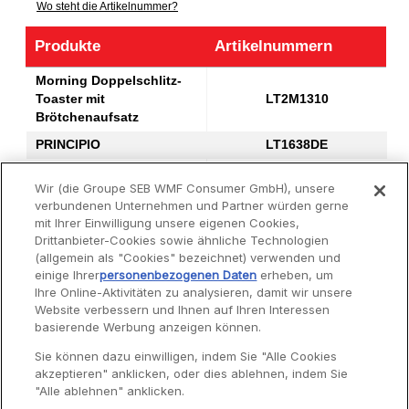
Wo steht die Artikelnummer?
Produkte
Artikelnummern
Produkte
Artikelnummern
Morning Doppelschlitz-
Toaster mit
LT2M1310
Brötchenaufsatz
PRINCIPIO
LT1638DE
MOULINEX Soleil LT3018
LT301816
Wir (die Groupe SEB WMF Consumer GmbH), unsere
TOASTER SUBITO 3 2S +
verbundenen Unternehmen und Partner würden gerne
LT261815
Brötchenaufsatz MLX
mit Ihrer Einwilligung unsere eigenen Cookies,
Drittanbieter-Cookies sowie ähnliche Technologien
TOASTER SUBITO
LT261D15
(allgemein als "Cookies" bezeichnet) verwenden und
LT261D
einige Ihrer
personenbezogenen Daten
erheben, um
Ihre Online-Aktivitäten zu analysieren, damit wir unsere
Website verbessern und Ihnen auf Ihren Interessen
basierende Werbung anzeigen können.
Service
Sie können dazu einwilligen, indem Sie "Alle Cookies
akzeptieren" anklicken, oder dies ablehnen, indem Sie
"Alle ablehnen" anklicken.