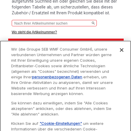
aufgeführte Suchfeld ein oder gleichen Sie diese mit der
folgenden Tabelle ab, um sicherzustellen, dass dieses
Zubehör-/ Ersatzteil mit Ihrem Produkt kompatibel ist.
Wo steht die Artikelnummer?
Produkte
Artikelnummern
Wir (die Groupe SEB WMF Consumer GmbH), unsere
Produkte
Artikelnummern
verbundenen Unternehmen und Partner würden gerne
VOLUPTA
HF404117
mit Ihrer Einwilligung unsere eigenen Cookies,
Drittanbieter-Cookies sowie ähnliche Technologien
(allgemein als "Cookies" bezeichnet) verwenden und
einige Ihrer
personenbezogenen Daten
erheben, um
Ihre Online-Aktivitäten zu analysieren, damit wir unsere
Website verbessern und Ihnen auf Ihren Interessen
Service
basierende Werbung anzeigen können.
Sie können dazu einwilligen, indem Sie "Alle Cookies
akzeptieren" anklicken, oder dies ablehnen, indem Sie
Garantie
"Alle ablehnen" anklicken.
Reparaturen
Klicken Sie auf
"Cookie-Einstellungen"
um weitere
Informationen über die verschiedenen Cookie-
Bedienungsanleitungen