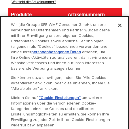
Wo steht die Artikelnummer?
Produkte
Artikelnummern
Produkte
Artikelnummern
Wir (die Groupe SEB WMF Consumer GmbH), unsere
STANDMIXER
LM800G15
verbundenen Unternehmen und Partner würden gerne
MASTERMIX
mit Ihrer Einwilligung unsere eigenen Cookies,
Drittanbieter-Cookies sowie ähnliche Technologien
(allgemein als "Cookies" bezeichnet) verwenden und
einige Ihrer
personenbezogenen Daten
erheben, um
Ihre Online-Aktivitäten zu analysieren, damit wir unsere
Website verbessern und Ihnen auf Ihren Interessen
Service
basierende Werbung anzeigen können.
Sie können dazu einwilligen, indem Sie "Alle Cookies
akzeptieren" anklicken, oder dies ablehnen, indem Sie
Garantie
"Alle ablehnen" anklicken.
Reparaturen
Klicken Sie auf
"Cookie-Einstellungen"
um weitere
Informationen über die verschiedenen Cookie-
Bedienungsanleitungen
Kategorien, einzelne Cookies und detailliertere
Häufig gestellte Fragen
Einstellungsmöglichkeiten zu erhalten. Sie können Ihre
Einwilligung zu jeder Zeit in Ihren Cookie-Einstellungen
Kontaktseite
widerruf bzw. anpassen.