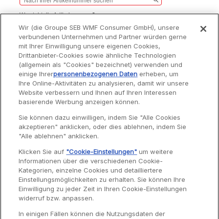
Wo steht die Artikelnummer?
Wir (die Groupe SEB WMF Consumer GmbH), unsere
Produkte
Artikelnummern
verbundenen Unternehmen und Partner würden gerne
mit Ihrer Einwilligung unsere eigenen Cookies,
Produkte
Artikelnummern
Kaffeemühle Red Ruby
AR110510
Drittanbieter-Cookies sowie ähnliche Technologien
(allgemein als "Cookies" bezeichnet) verwenden und
einige Ihrer
personenbezogenen Daten
erheben, um
Ihre Online-Aktivitäten zu analysieren, damit wir unsere
Website verbessern und Ihnen auf Ihren Interessen
basierende Werbung anzeigen können.
Service
Sie können dazu einwilligen, indem Sie "Alle Cookies
akzeptieren" anklicken, oder dies ablehnen, indem Sie
"Alle ablehnen" anklicken.
Garantie
Klicken Sie auf
"Cookie-Einstellungen"
um weitere
Informationen über die verschiedenen Cookie-
Reparaturen
Kategorien, einzelne Cookies und detailliertere
Bedienungsanleitungen
Einstellungsmöglichkeiten zu erhalten. Sie können Ihre
Einwilligung zu jeder Zeit in Ihren Cookie-Einstellungen
Häufig gestellte Fragen
widerruf bzw. anpassen.
Kontaktseite
In einigen Fällen können die Nutzungsdaten der