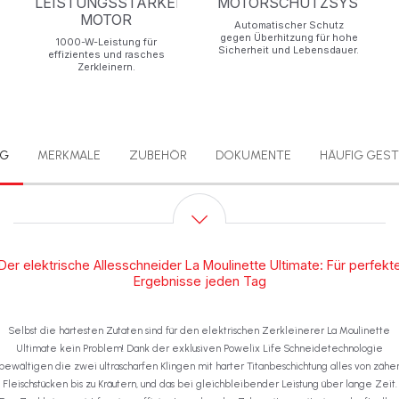
LEISTUNGSSTARKER
MOTORSCHUTZSYSTEM
MOTOR
Automatischer Schutz
OGIE
gegen Überhitzung für hohe
1000-W-Leistung für
Sicherheit und Lebensdauer.
effizientes und rasches
Zerkleinern.
NG
MERKMALE
ZUBEHÖR
DOKUMENTE
HÄUFIG GEST
Der elektrische Allesschneider La Moulinette Ultimate: Für perfekt
Ergebnisse jeden Tag
Selbst die härtesten Zutaten sind für den elektrischen Zerkleinerer La Moulinette
Ultimate kein Problem! Dank der exklusiven Powelix Life Schneidetechnologie
bewältigen die zwei ultrascharfen Klingen mit harter Titanbeschichtung alles von zähe
Fleischstücken bis zu Kräutern, und das bei gleichbleibender Leistung über lange Zeit.