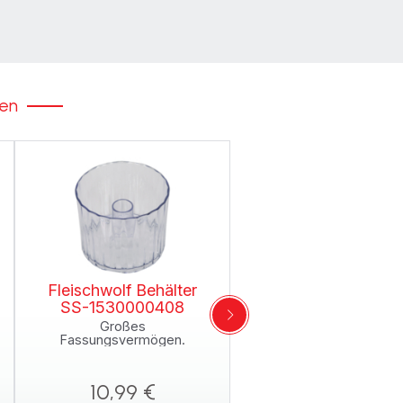
ken
Fleischwolf Behälter
Stoßdämpfer SS-
SS-1530000408
1530000382
Großes
Verkauf pro Stück
Fassungsvermögen.
Verfügbare Menge.
10,99 €
6,99 €