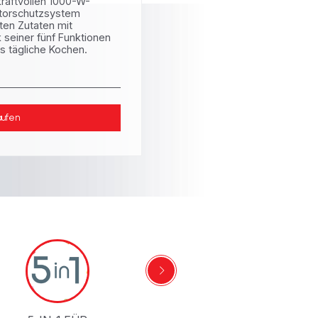
raftvollen 1000-W-
torschutzsystem
ten Zutaten mit
k seiner fünf Funktionen
das tägliche Kochen.
aufen