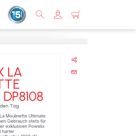
×
 LA
TTE
 DP8108
eden Tag
 La Moulinette Ultimate
hen Gebrauch stets für
er exklusiven Powelix
 harter