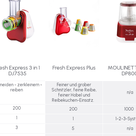
esh Express 3 in 1
Fresh Express Plus
MOULINET
DJ7535
DP80
neiden - zerkleinern -
Feiner und grober
reiben
Schnitzler, feine Reibe,
n/a
feiner Hobel und
Reibekuchen-Einsatz.
200
200
1000
1
1
1-2-3-Sy
3
5
n/a