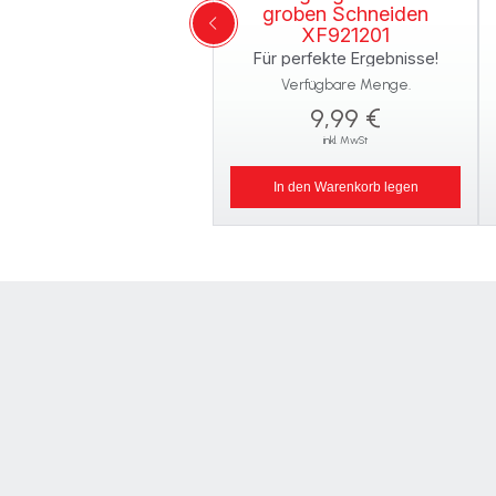
groben Schneiden
XF921201
Für perfekte Ergebnisse!
Verfügbare Menge.
9,99 €
inkl. MwSt
In den Warenkorb legen