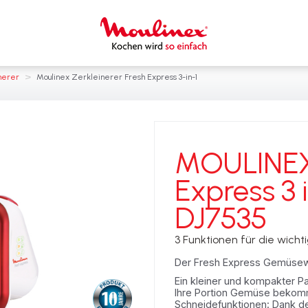
>
nerer
Moulinex Zerkleinerer Fresh Express 3-in-1
MOULINEX
Express 3 i
DJ7535
3 Funktionen für die wich
Der Fresh Express Gemüsewo
Ein kleiner und kompakter Par
Ihre Portion Gemüse bekomm
Schneidefunktionen: Dank de