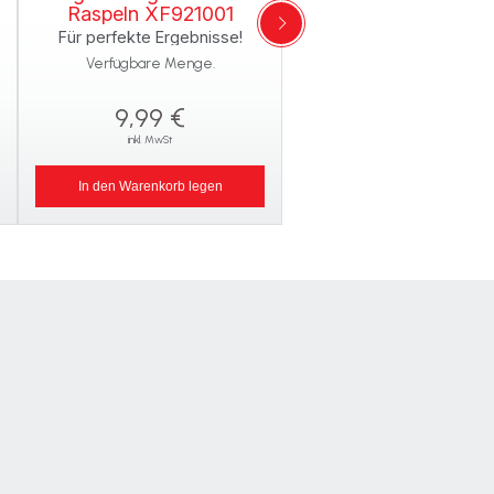
Raspeln XF921001
Käse, gelb XF9213
Für perfekte Ergebnisse!
Frischer Parmesan für I
Nudeln!
Verfügbare Menge.
Verfügbare Menge.
9,99 €
12,99 €
inkl. MwSt
inkl. MwSt
In den Warenkorb legen
In den Warenkorb legen