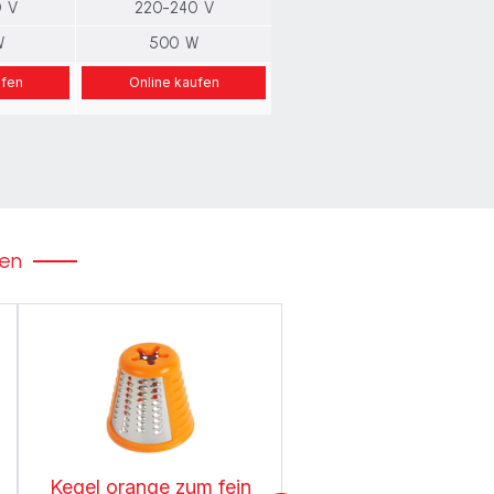
 V
220-240 V
W
500 W
ufen
Online kaufen
ken
Kegel orange zum fein
Kegel zum Reiben von