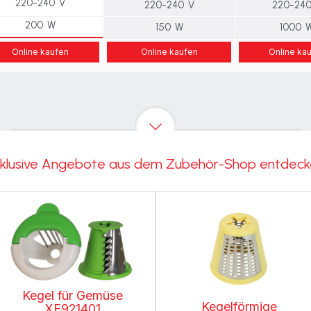
220-240 V
220-240 V
220-240
200 W
150 W
1000 
Online kaufen
Online kaufen
Online ka
klusive Angebote aus dem Zubehör-Shop entdec
Kegel für Gemüse
Kegelförmige
XF921401