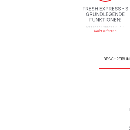
FRESH EXPRESS - 3
GRUNDLEGENDE
FUNKTIONEN!
Der Fresh Express 3-in-1-
Funktion schneidet,
Mehr erfahren
zerkleinert und reibt.
BESCHREIBU