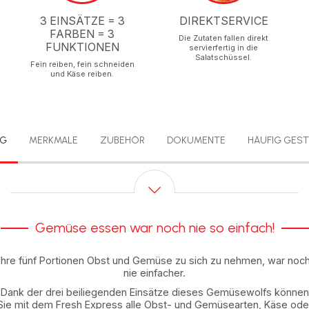
3 EINSÄTZE = 3
DIREKTSERVICE
FARBEN = 3
Die Zutaten fallen direkt
FUNKTIONEN
servierfertig in die
Salatschüssel.
Fein reiben, fein schneiden
und Käse reiben.
NG
MERKMALE
ZUBEHÖR
DOKUMENTE
HÄUFIG GEST
Gemüse essen war noch nie so einfach!
Ihre fünf Portionen Obst und Gemüse zu sich zu nehmen, war noc
nie einfacher.
Dank der drei beiliegenden Einsätze dieses Gemüsewolfs können
Sie mit dem Fresh Express alle Obst- und Gemüsearten, Käse ode