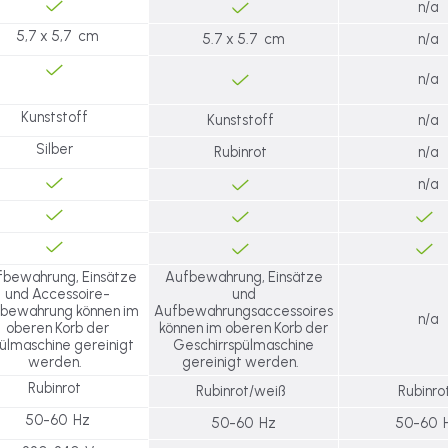
n/a
5,7 x 5,7 cm
5.7 x 5.7 cm
n/a
n/a
Kunststoff
Kunststoff
n/a
Silber
Rubinrot
n/a
n/a
fbewahrung, Einsätze
Aufbewahrung, Einsätze
und Accessoire-
und
bewahrung können im
Aufbewahrungsaccessoires
n/a
oberen Korb der
können im oberen Korb der
ülmaschine gereinigt
Geschirrspülmaschine
werden.
gereinigt werden.
Rubinrot
Rubinrot/weiß
Rubinr
50-60 Hz
50-60 Hz
50-60 