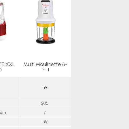
TE XXL
Multi Moulinette 6-
0
in-1
n/a
500
stem
2
n/a