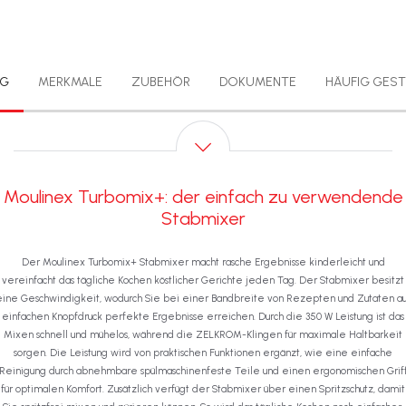
Eine Geschwindigkeit für
und einen großen
eine einfachere
Nutzungskomfort, ideal für
Verwendung, mit denen Sie
den täglichen Gebrauch.
im Handumdrehen auf
einfachen Knopfdruck
optimale Mixergebnisse
erhalten.
NG
MERKMALE
ZUBEHÖR
DOKUMENTE
HÄUFIG GEST
Moulinex Turbomix+: der einfach zu verwendende
Stabmixer
Der Moulinex Turbomix+ Stabmixer macht rasche Ergebnisse kinderleicht und
vereinfacht das tägliche Kochen köstlicher Gerichte jeden Tag. Der Stabmixer besitzt
eine Geschwindigkeit, wodurch Sie bei einer Bandbreite von Rezepten und Zutaten au
einfachen Knopfdruck perfekte Ergebnisse erreichen. Durch die 350 W Leistung ist das
Mixen schnell und mühelos, während die ZELKROM-Klingen für maximale Haltbarkeit
sorgen. Die Leistung wird von praktischen Funktionen ergänzt, wie eine einfache
Reinigung durch abnehmbare spülmaschinenfeste Teile und einen ergonomischen Grif
für optimalen Komfort. Zusätzlich verfügt der Stabmixer über einen Spritzschutz, damit