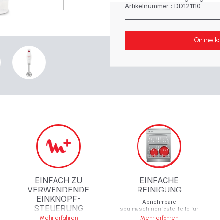
Artikelnummer : DD121110
Online k
EINFACH ZU
EINFACHE
VERWENDENDE
REINIGUNG
EINKNOPF-
Abnehmbare
STEUERUNG
spülmaschinenfeste Teile für
eine mühelose Reinigung
Mehr erfahren
Mehr erfahren