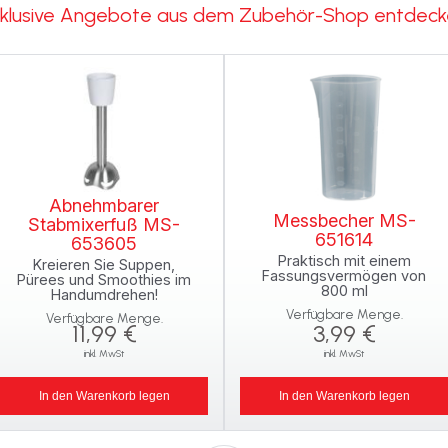
klusive Angebote aus dem Zubehör-Shop entdec
Abnehmbarer
Messbecher MS-
Stabmixerfuß MS-
651614
653605
Praktisch mit einem
Kreieren Sie Suppen,
Fassungsvermögen von
Pürees und Smoothies im
800 ml
Handumdrehen!
Verfügbare Menge.
Verfügbare Menge.
11,99 €
3,99 €
inkl. MwSt
inkl. MwSt
In den Warenkorb legen
In den Warenkorb legen