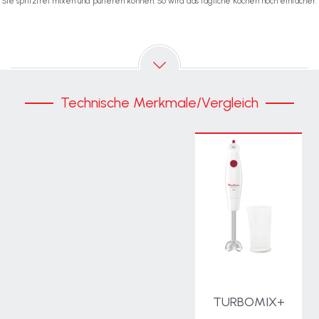
Sie spritzfrei mixen und pürieren können. So wird das tägliche Kochen noch einfacher.
Technische Merkmale/Vergleich
TURBOMIX+