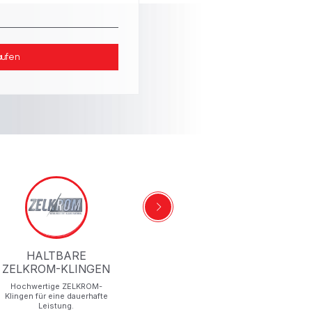
aufen
HALTBARE
ERGONOMISCHES
ZELKROM-KLINGEN
DESIGN
F
Hochwertige ZELKROM-
Ergonomischer Griff für eine
Die A
Klingen für eine dauerhafte
praktische Benutzung.
die
Leistung.