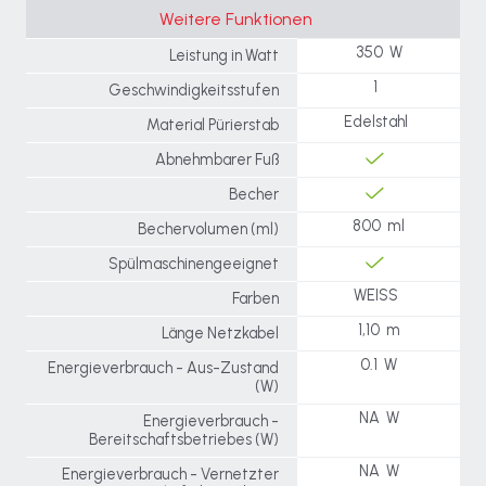
Weitere Funktionen
350 W
Leistung in Watt
1
Geschwindigkeitsstufen
Edelstahl
Material Pürierstab
Abnehmbarer Fuß
Becher
800 ml
Bechervolumen (ml)
Spülmaschinengeeignet
WEISS
Farben
1,10 m
Länge Netzkabel
0.1 W
Energieverbrauch - Aus-Zustand
(W)
NA W
Energieverbrauch -
Bereitschaftsbetriebes (W)
NA W
Energieverbrauch - Vernetzter