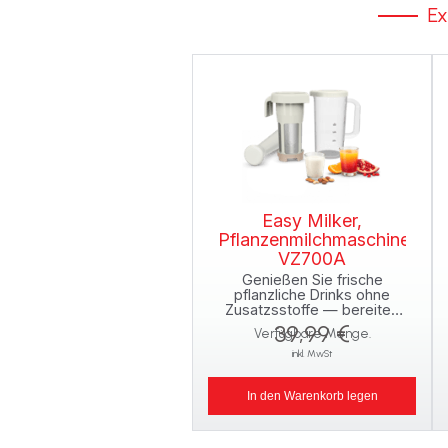
Ex
Easy Milker,
Pflanzenmilchmaschine
VZ700A
Genießen Sie frische
pflanzliche Drinks ohne
Zusatzsstoffe — bereiten
Sie 1 Liter in 1 Minute zu!
39,99 €
Verfügbare Menge.
inkl. MwSt
In den Warenkorb legen