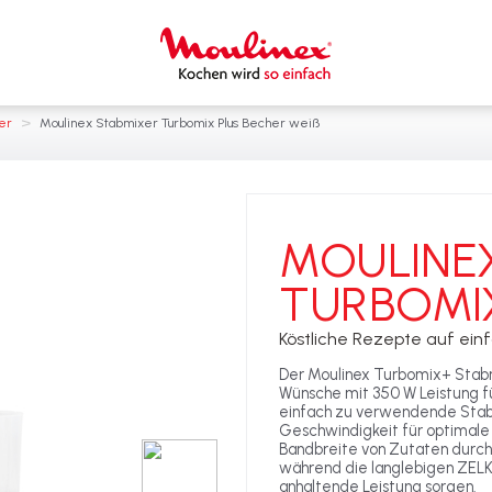
>
er
Moulinex Stabmixer Turbomix Plus Becher weiß
MOULINE
TURBOMI
Köstliche Rezepte auf ein
Der Moulinex Turbomix+ Stabmi
Wünsche mit 350 W Leistung f
einfach zu verwendende Stab
Geschwindigkeit für optimale
Bandbreite von Zutaten durch
während die langlebigen ZEL
anhaltende Leistung sorgen.