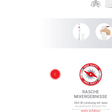
RASCHE
MIXERGEBNISSE
350 W Leistung mit zwei
langlebigen Klingen für
rasche Ergebnisse bei allen
Mehr erfahren