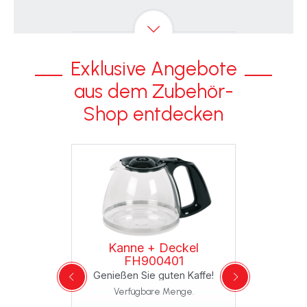
Exklusive Angebote
aus dem Zubehör-
Shop entdecken
Kanne + Deckel
Filterhalter mit Klappe
FH900401
758
grau 
Genießen Sie guten Kaffe!
ht mehr
Verkleidun
Verfügbare Menge.
bar
für ein