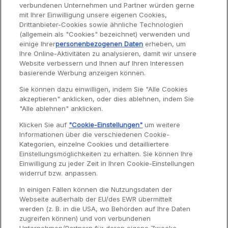
verbundenen Unternehmen und Partner würden gerne
mit Ihrer Einwilligung unsere eigenen Cookies,
Service
Drittanbieter-Cookies sowie ähnliche Technologien
(allgemein als "Cookies" bezeichnet) verwenden und
4 - Schalten Sie die Kaffeemaschine erneut an, um
einige Ihrer
personenbezogenen Daten
erheben, um
Garantie
den Zyklus zu beenden.
Ihre Online-Aktivitäten zu analysieren, damit wir unsere
Website verbessern und Ihnen auf Ihren Interessen
Reparaturen
basierende Werbung anzeigen können.
Bedienungsanleitungen
Sie können dazu einwilligen, indem Sie "Alle Cookies
Häufig gestellte Fragen
akzeptieren" anklicken, oder dies ablehnen, indem Sie
"Alle ablehnen" anklicken.
Kontaktseite
Klicken Sie auf
"Cookie-Einstellungen"
um weitere
Informationen über die verschiedenen Cookie-
Kategorien, einzelne Cookies und detailliertere
Einstellungsmöglichkeiten zu erhalten. Sie können Ihre
Einwilligung zu jeder Zeit in Ihren Cookie-Einstellungen
widerruf bzw. anpassen.
5 - Um die Maschine zu reinigen, lassen Sie 2 Zyklen
In einigen Fällen können die Nutzungsdaten der
mit Wasser, aber ohne Kaffeepulver durchlaufen.
Webseite außerhalb der EU/des EWR übermittelt
werden (z. B. in die USA, wo Behörden auf Ihre Daten
zugreifen können) und von verbundenen
Kontakt
Presse