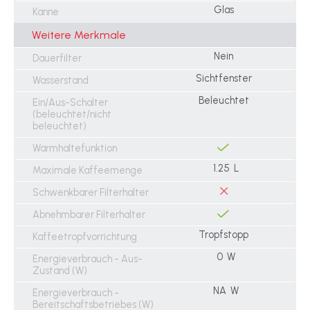
Glas
Kanne
Weitere Merkmale
Nein
Dauerfilter
Sichtfenster
Wasserstand
Beleuchtet
Ein/Aus-Schalter
(beleuchtet/nicht
beleuchtet)
Warmhaltefunktion
1.25 L
Maximale Kaffeemenge
Schwenkbarer Filterhalter
Abnehmbarer Filterhalter
Tropfstopp
Kaffeetropfvorrichtung
0 W
Energieverbrauch - Aus-
Zustand (W)
NA W
Energieverbrauch -
Bereitschaftsbetriebes (W)