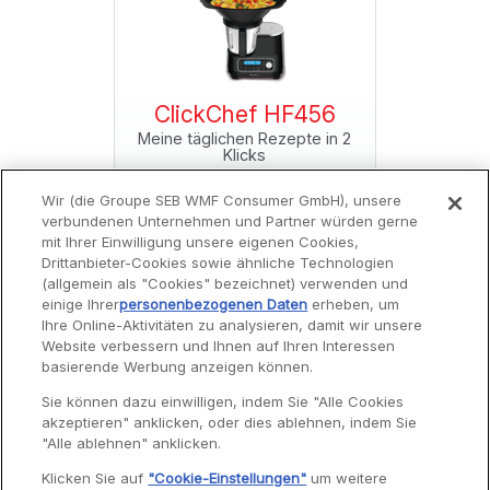
f HF456
ClickChef HF456
ClickC
Rezepte in 2
Meine täglichen Rezepte in 2
Meine tägli
s
Klicks
Wir (die Groupe SEB WMF Consumer GmbH), unsere
verbundenen Unternehmen und Partner würden gerne
mit Ihrer Einwilligung unsere eigenen Cookies,
Drittanbieter-Cookies sowie ähnliche Technologien
(allgemein als "Cookies" bezeichnet) verwenden und
einige Ihrer
personenbezogenen Daten
erheben, um
Ihre Online-Aktivitäten zu analysieren, damit wir unsere
Website verbessern und Ihnen auf Ihren Interessen
Service
basierende Werbung anzeigen können.
Sie können dazu einwilligen, indem Sie "Alle Cookies
akzeptieren" anklicken, oder dies ablehnen, indem Sie
Garantie
"Alle ablehnen" anklicken.
Reparaturen
Klicken Sie auf
"Cookie-Einstellungen"
um weitere