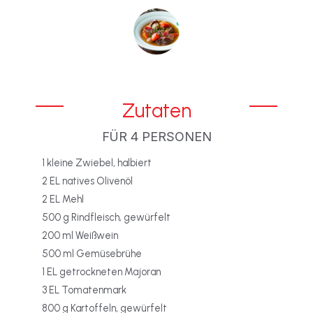
Zutaten
FÜR 4 PERSONEN
1 kleine Zwiebel, halbiert
2 EL natives Olivenöl
2 EL Mehl
500 g Rindfleisch, gewürfelt
200 ml Weißwein
500 ml Gemüsebrühe
1 EL getrockneten Majoran
3 EL Tomatenmark
800 g Kartoffeln, gewürfelt