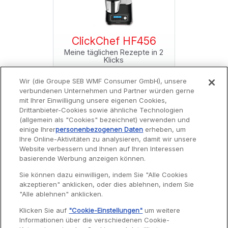
f HF456
ClickChef HF456
ClickC
Rezepte in 2
Meine täglichen Rezepte in 2
Meine tägli
s
Klicks
Wir (die Groupe SEB WMF Consumer GmbH), unsere
verbundenen Unternehmen und Partner würden gerne
mit Ihrer Einwilligung unsere eigenen Cookies,
Drittanbieter-Cookies sowie ähnliche Technologien
(allgemein als "Cookies" bezeichnet) verwenden und
einige Ihrer
personenbezogenen Daten
erheben, um
Ihre Online-Aktivitäten zu analysieren, damit wir unsere
Website verbessern und Ihnen auf Ihren Interessen
Service
basierende Werbung anzeigen können.
Sie können dazu einwilligen, indem Sie "Alle Cookies
akzeptieren" anklicken, oder dies ablehnen, indem Sie
Garantie
"Alle ablehnen" anklicken.
Reparaturen
Klicken Sie auf
"Cookie-Einstellungen"
um weitere
Informationen über die verschiedenen Cookie-
Bedienungsanleitungen