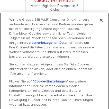
f HF456
ClickChef HF456
ClickC
Rezepte in 2
Meine täglichen Rezepte in 2
Meine tägli
s
Klicks
Wir (die Groupe SEB WMF Consumer GmbH), unsere
verbundenen Unternehmen und Partner würden gerne
mit Ihrer Einwilligung unsere eigenen Cookies,
Drittanbieter-Cookies sowie ähnliche Technologien
(allgemein als "Cookies" bezeichnet) verwenden und
einige Ihrer
personenbezogenen Daten
erheben, um
Ihre Online-Aktivitäten zu analysieren, damit wir unsere
Website verbessern und Ihnen auf Ihren Interessen
Service
basierende Werbung anzeigen können.
Sie können dazu einwilligen, indem Sie "Alle Cookies
akzeptieren" anklicken, oder dies ablehnen, indem Sie
Garantie
"Alle ablehnen" anklicken.
Reparaturen
Klicken Sie auf
"Cookie-Einstellungen"
um weitere
Informationen über die verschiedenen Cookie-
Bedienungsanleitungen
Kategorien, einzelne Cookies und detailliertere
Häufig gestellte Fragen
Einstellungsmöglichkeiten zu erhalten. Sie können Ihre
Einwilligung zu jeder Zeit in Ihren Cookie-Einstellungen
Kontaktseite
widerruf bzw. anpassen.