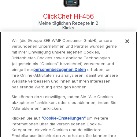
f HF456
ClickChef HF456
ClickC
Rezepte in 2
Meine täglichen Rezepte in 2
Meine tägli
s
Klicks
Wir (die Groupe SEB WMF Consumer GmbH), unsere
verbundenen Unternehmen und Partner würden gerne
mit Ihrer Einwilligung unsere eigenen Cookies,
Drittanbieter-Cookies sowie ähnliche Technologien
(allgemein als "Cookies" bezeichnet) verwenden und
einige Ihrer
personenbezogenen Daten
erheben, um
Ihre Online-Aktivitäten zu analysieren, damit wir unsere
Website verbessern und Ihnen auf Ihren Interessen
Service
basierende Werbung anzeigen können.
Sie können dazu einwilligen, indem Sie "Alle Cookies
akzeptieren" anklicken, oder dies ablehnen, indem Sie
Garantie
"Alle ablehnen" anklicken.
Reparaturen
Klicken Sie auf
"Cookie-Einstellungen"
um weitere
Informationen über die verschiedenen Cookie-
Bedienungsanleitungen
Kategorien, einzelne Cookies und detailliertere
Häufig gestellte Fragen
Einstellungsmöglichkeiten zu erhalten. Sie können Ihre