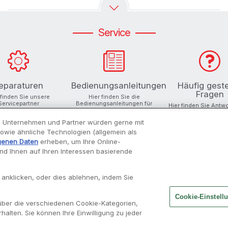
Service
eparaturen
Bedienungsanleitungen
Häufig geste
Fragen
 finden Sie unsere
Hier finden Sie die
Servicepartner
Bedienungsanleitungen für
Hier finden Sie Antw
Ihre Produkte
Ihre Fragen
 Unternehmen und Partner würden gerne mit
 sowie ähnliche Technologien (allgemein als
genen Daten
erheben, um Ihre Online-
und Ihnen auf Ihren Interessen basierende
INSPIRATIONEN
MOULINEX
 anklicken, oder dies ablehnen, indem Sie
Rezepte finden
Unsere Geschichte
Cookie-Einstell
über die verschiedenen Cookie-Kategorien,
Moulisearch
Über uns
halten. Sie können Ihre Einwilligung zu jeder
Unsere Cookboards
Alle Rezepte