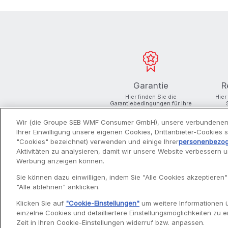
Garantie
R
Hier finden Sie die
Hier
Garantiebedingungen für Ihre
Produkte
Wir (die Groupe SEB WMF Consumer GmbH), unsere verbundenen
Ihrer Einwilligung unsere eigenen Cookies, Drittanbieter-Cookies
"Cookies" bezeichnet) verwenden und einige Ihrer
personenbezo
Aktivitäten zu analysieren, damit wir unsere Website verbessern 
Werbung anzeigen können.
PRODUKTE
Sie können dazu einwilligen, indem Sie "Alle Cookies akzeptieren"
"Alle ablehnen" anklicken.
Entsafter
Klicken Sie auf
"Cookie-Einstellungen"
um weitere Informationen 
Filterkaffeemaschinen
einzelne Cookies und detailliertere Einstellungsmöglichkeiten zu er
Fritteusen
Zeit in Ihren Cookie-Einstellungen widerruf bzw. anpassen.
Küchenmaschinen