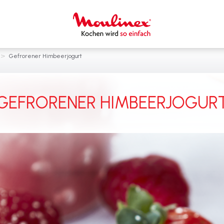
>
Gefrorener Himbeerjogurt
GEFRORENER HIMBEERJOGUR