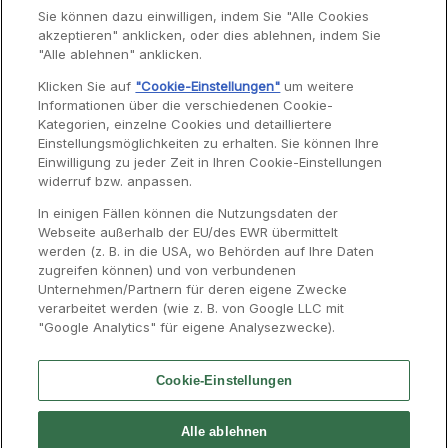
Sie können dazu einwilligen, indem Sie "Alle Cookies
akzeptieren" anklicken, oder dies ablehnen, indem Sie
Garantie
"Alle ablehnen" anklicken.
Reparaturen
Klicken Sie auf
"Cookie-Einstellungen"
um weitere
Informationen über die verschiedenen Cookie-
Bedienungsanleitungen
Kategorien, einzelne Cookies und detailliertere
Häufig gestellte Fragen
Einstellungsmöglichkeiten zu erhalten. Sie können Ihre
Einwilligung zu jeder Zeit in Ihren Cookie-Einstellungen
Kontaktseite
widerruf bzw. anpassen.
In einigen Fällen können die Nutzungsdaten der
Webseite außerhalb der EU/des EWR übermittelt
werden (z. B. in die USA, wo Behörden auf Ihre Daten
zugreifen können) und von verbundenen
Unternehmen/Partnern für deren eigene Zwecke
verarbeitet werden (wie z. B. von Google LLC mit
"Google Analytics" für eigene Analysezwecke).
Cookie-Einstellungen
Kontakt
Presse
Impressum
Groupe SEB
Alle ablehnen
Karriere
Moulinex International