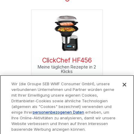
f HF456
ClickChef HF456
ClickC
Rezepte in 2
Meine täglichen Rezepte in 2
Meine tägli
s
Klicks
Wir (die Groupe SEB WMF Consumer GmbH), unsere
verbundenen Unternehmen und Partner würden gerne
mit Ihrer Einwilligung unsere eigenen Cookies,
Drittanbieter-Cookies sowie ähnliche Technologien
(allgemein als "Cookies" bezeichnet) verwenden und
einige Ihrer
personenbezogenen Daten
erheben, um
Ihre Online-Aktivitäten zu analysieren, damit wir unsere
Website verbessern und Ihnen auf Ihren Interessen
Service
basierende Werbung anzeigen können.