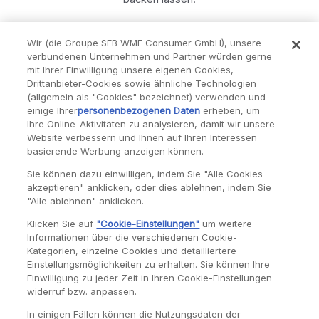
Tipps
Wir (die Groupe SEB WMF Consumer GmbH), unsere
verbundenen Unternehmen und Partner würden gerne
Schokosplitter oder kandierte Früchte hinzugeben.
mit Ihrer Einwilligung unsere eigenen Cookies,
Drittanbieter-Cookies sowie ähnliche Technologien
(allgemein als "Cookies" bezeichnet) verwenden und
einige Ihrer
personenbezogenen Daten
erheben, um
Ihre Online-Aktivitäten zu analysieren, damit wir unsere
Website verbessern und Ihnen auf Ihren Interessen
Service
basierende Werbung anzeigen können.
Sie können dazu einwilligen, indem Sie "Alle Cookies
akzeptieren" anklicken, oder dies ablehnen, indem Sie
Garantie
"Alle ablehnen" anklicken.
Reparaturen
Klicken Sie auf
"Cookie-Einstellungen"
um weitere
Informationen über die verschiedenen Cookie-
Bedienungsanleitungen
Kategorien, einzelne Cookies und detailliertere
Häufig gestellte Fragen
Einstellungsmöglichkeiten zu erhalten. Sie können Ihre
Einwilligung zu jeder Zeit in Ihren Cookie-Einstellungen
Kontaktseite
widerruf bzw. anpassen.
In einigen Fällen können die Nutzungsdaten der