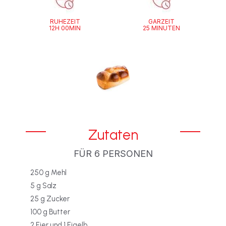
RUHEZEIT
GARZEIT
12H 00MIN
25 MINUTEN
Zutaten
FÜR 6 PERSONEN
250 g Mehl
5 g Salz
25 g Zucker
100 g Butter
2 Eier und 1 Eigelb