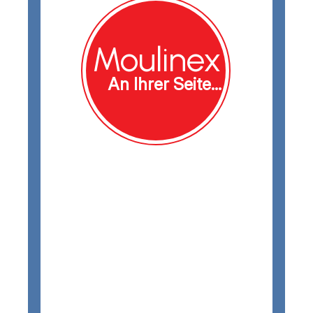
Moulinex
An Ihrer Seite...
Unsere Produkte sind so konzipiert, dass sie
leicht repariert, zerlegt und wieder
zusammengebaut werden können.
Mit mehr als 50.000 Artikeln auf Lager tun
wir alles dafür, nur das Notwendigste zu
reparieren.
Und das zu den niedrigsten
Kosten.