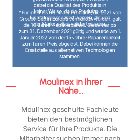
dabei die Qualität des Produkts in
keiner Weise, da die Produkte mit
*Für mehr als 96 % der Produkte, die 2021 von
Ersatzteilen repariert werden, die von
Groupe Seb in Europa vermarktet wurden, galt
der Marke selbst validiert wurden.
die 10-Jahre-Reparierbarkeit. Diese war bis
zum 31. Dezember 2021 gültig und wurde am 1.
Januar 2022 von der 15-Jahre-Reparierbarkeit
zum fairen Preis abgelöst. Dabei können die
Ersatzteile aus alternativen Technologien
stammen.
Moulinex in Ihrer
Nähe...
Moulinex geschulte Fachleute
bieten den bestmöglichen
Service für Ihre Produkte. Die
Mitarbeiter suchen immer nach