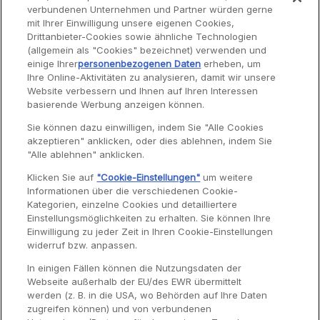
verbundenen Unternehmen und Partner würden gerne
mit Ihrer Einwilligung unsere eigenen Cookies,
WAFFELEISEN
Drittanbieter-Cookies sowie ähnliche Technologien
(allgemein als "Cookies" bezeichnet) verwenden und
einige Ihrer
personenbezogenen Daten
erheben, um
Ihre Online-Aktivitäten zu analysieren, damit wir unsere
Website verbessern und Ihnen auf Ihren Interessen
Service
basierende Werbung anzeigen können.
Sie können dazu einwilligen, indem Sie "Alle Cookies
akzeptieren" anklicken, oder dies ablehnen, indem Sie
Garantie
"Alle ablehnen" anklicken.
Reparaturen
Klicken Sie auf
"Cookie-Einstellungen"
um weitere
Informationen über die verschiedenen Cookie-
Bedienungsanleitungen
Kategorien, einzelne Cookies und detailliertere
Häufig gestellte Fragen
Einstellungsmöglichkeiten zu erhalten. Sie können Ihre
Einwilligung zu jeder Zeit in Ihren Cookie-Einstellungen
Kontaktseite
widerruf bzw. anpassen.
In einigen Fällen können die Nutzungsdaten der
Webseite außerhalb der EU/des EWR übermittelt
werden (z. B. in die USA, wo Behörden auf Ihre Daten
zugreifen können) und von verbundenen