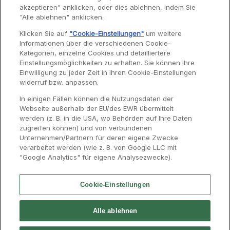
akzeptieren" anklicken, oder dies ablehnen, indem Sie
Garantie
"Alle ablehnen" anklicken.
Reparaturen
Klicken Sie auf
"Cookie-Einstellungen"
um weitere
Informationen über die verschiedenen Cookie-
Bedienungsanleitungen
Kategorien, einzelne Cookies und detailliertere
Häufig gestellte Fragen
Einstellungsmöglichkeiten zu erhalten. Sie können Ihre
Einwilligung zu jeder Zeit in Ihren Cookie-Einstellungen
Kontaktseite
widerruf bzw. anpassen.
In einigen Fällen können die Nutzungsdaten der
Webseite außerhalb der EU/des EWR übermittelt
werden (z. B. in die USA, wo Behörden auf Ihre Daten
zugreifen können) und von verbundenen
Unternehmen/Partnern für deren eigene Zwecke
verarbeitet werden (wie z. B. von Google LLC mit
"Google Analytics" für eigene Analysezwecke).
Cookie-Einstellungen
Kontakt
Presse
Impressum
Groupe SEB
Alle ablehnen
Karriere
Moulinex International