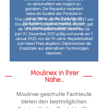
so wirtschaftlich wie möglich zu
gestalten. Die Reparatur verändert
dabei die Qualität des Produkts in
keiner Weise, da die Produkte mit
*Für mehr als 96 % der Produkte, die 2021 von
Ersatzteilen repariert werden, die von
Groupe Seb in Europa vermarktet wurden, galt
der Marke selbst validiert wurden.
die 10-Jahre-Reparierbarkeit. Diese war bis
zum 31. Dezember 2021 gültig und wurde am 1.
Januar 2022 von der 15-Jahre-Reparierbarkeit
zum fairen Preis abgelöst. Dabei können die
Ersatzteile aus alternativen Technologien
stammen.
Moulinex in Ihrer
Nähe...
Moulinex geschulte Fachleute
bieten den bestmöglichen