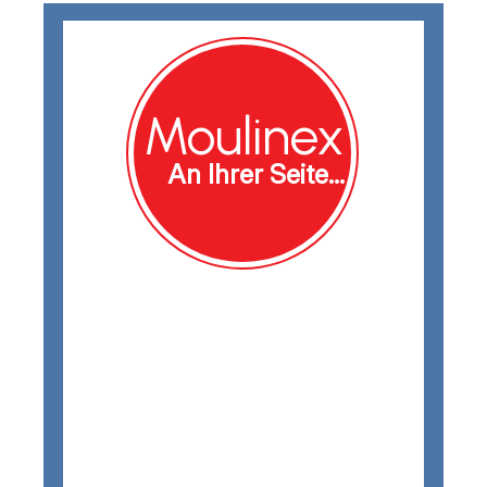
Moulinex
An Ihrer Seite...
Unsere Produkte sind so konzipiert, dass sie
leicht repariert, zerlegt und wieder
zusammengebaut werden können.
Mit mehr als 50.000 Artikeln auf Lager tun
wir alles dafür, nur das Notwendigste zu
reparieren.
Und das zu den niedrigsten
Kosten.